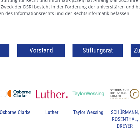
tiftung für Recht und Informatik (DSRI) hat Anfang Mai 2005 ihre 
eck der DSRI besteht in der Förderung der universitären und ber
gen des Informationsrechts und der Rechtsinformatik befassen.
Vorstand
Stiftungsrat
Z
Osborne Clarke
Luther
Taylor Wessing
SCHÜRMANN,
ROSENTHAL,
DREYER