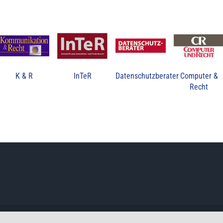
K & R
InTeR
Datenschutzberater
Computer &
Recht
-
2026 Deutsche Stiftung für Recht und Informatik |
Datenschutzerklärung
|