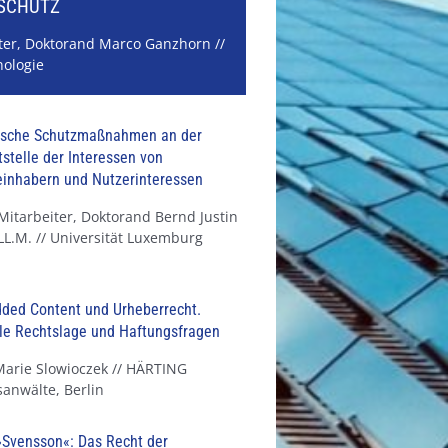
SSCHUTZ
ter, Doktorand Marco Ganzhorn //
nologie
ische Schutzmaßnahmen an der
tstelle der Interessen von
inhabern und Nutzerinteressen
Mitarbeiter, Doktorand Bernd Justin
 LL.M. // Universität Luxemburg
ded Content und Urheberrecht.
le Rechtslage und Haftungsfragen
Marie Slowioczek // HÄRTING
anwälte, Berlin
Svensson«: Das Recht der