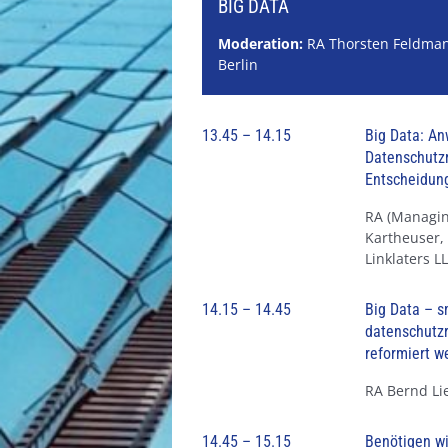
BIG DATA
Moderation:
RA Thorsten Feldmann
Berlin
13.45 – 14.15
Big Data: An
Datenschutzr
Entscheidun
RA (Managin
Kartheuser, 
Linklaters L
14.15 – 14.45
Big Data – s
datenschutzr
reformiert w
RA Bernd Lie
14.45 – 15.15
Benötigen w