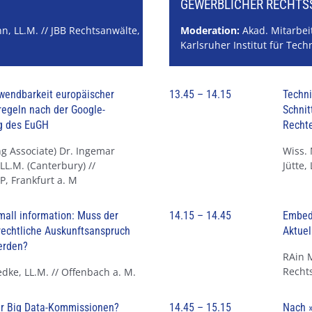
GEWERBLICHER RECHT
, LL.M. // JBB Rechtsanwälte,
Moderation:
Akad. Mitarbei
Karlsruher Institut für Tech
wendbarkeit europäischer
13.45 – 14.15
Techn
egeln nach der Google-
Schnit
g des EuGH
Rechte
g Associate) Dr. Ingemar
Wiss. 
LL.M. (Canterbury) //
Jütte,
LP, Frankfurt a. M
mall information: Muss der
14.15 – 14.45
Embed
echtliche Auskunftsanspruch
Aktuel
erden?
RAin 
Rechts
dke, LL.M. // Offenbach a. M.
ir Big Data-Kommissionen?
14.45 – 15.15
Nach »