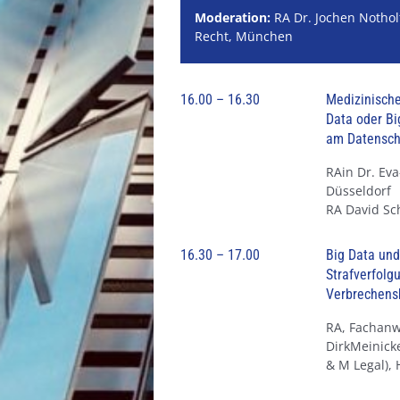
Moderation:
RA Dr. Jochen Notholt
Recht, München
16.00 – 16.30
Medizinische
Data oder B
am Datensch
RAin Dr. Eva
Düsseldorf
RA David Sc
16.30 – 17.00
Big Data und
Strafverfolg
Verbrechen
RA, Fachanwa
DirkMeinicke
& M Legal),