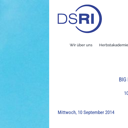
Skip
to
content
Wir über uns
Herbstakademi
BIG 
10
Mittwoch, 10 September 2014