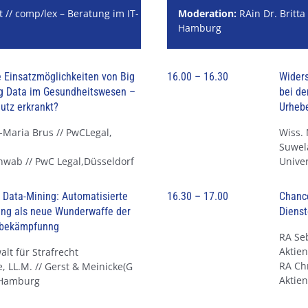
 // comp/lex – Beratung im IT-
Moderation:
RAin Dr. Britta
Hamburg
 Einsatzmöglichkeiten von Big
16.00 – 16.30
Widers
ig Data im Gesundheitswesen –
bei de
utz erkrankt?
Urhebe
-Maria Brus // PwCLegal,
Wiss. 
Suwela
hwab // PwC Legal,Düsseldorf
Univer
 Data-Mining: Automatisierte
16.30 – 17.00
Chance
ung als neue Wunderwaffe der
Dienst
sbekämpfunng
RA Se
Aktien
lt für Strafrecht
RA Chr
, LL.M. // Gerst & Meinicke(G
Aktien
 Hamburg