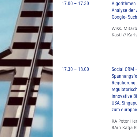
17.00 – 17.30
Algorithmen 
Analyse der 
Google- Suc
Wiss. Mitarb
Kastl // Kar
17.30 – 18.00
Social CRM –
Spannungsfel
Regulierung.
regulatoris
innovative 
USA, Singapu
zum europäi
RA Peter Hen
RAin Katja 