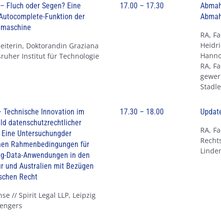
– Fluch oder Segen? Eine
17.00 – 17.30
Abmah
Autocomplete-Funktion der
Abmah
hmaschine
RA, Fa
Heidri
eiterin, Doktorandin Graziana
Hanno
lsruher Institut für Technologie
RA, Fa
gewer
Stadle
 Technische Innovation im
17.30 – 18.00
Update
d datenschutzrechtlicher
RA, F
 Eine Untersuchungder
Rechts
chen Rahmenbedingungen für
Linden
Big-Data-Anwendungen in den
r und Australien mit Bezügen
schen Recht
se // Spirit Legal LLP, Leipzig
Rengers