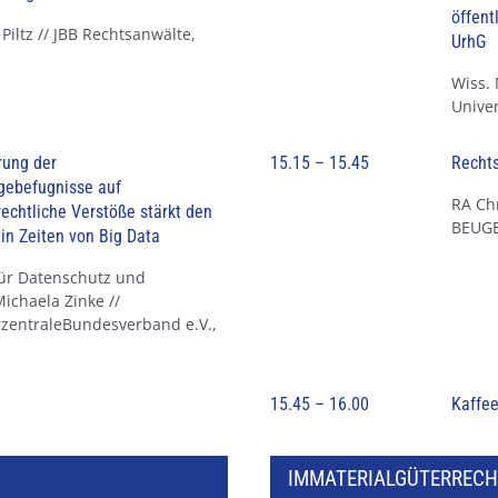
öffent
 Piltz // JBB Rechtsanwälte,
UrhG
Wiss. 
Univer
rung der
15.15 – 15.45
Rechts
gebefugnisse auf
RA Chr
echtliche Verstöße stärkt den
BEUGE
in Zeiten von Big Data
für Datenschutz und
Michaela Zinke //
zentraleBundesverband e.V.,
15.45 – 16.00
Kaffe
IMMATERIALGÜTERRECH