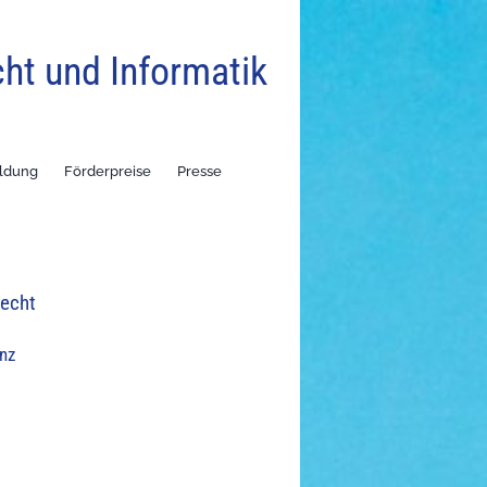
cht und Informatik
ildung
Förderpreise
Presse
recht
nz